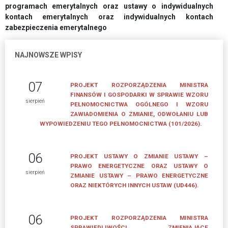
RADY
programach emerytalnych oraz ustawy o indywidualnych
ZWIĄZKU;
kontach emerytalnych oraz indywidualnych kontach
REGULAMIN
zabezpieczenia emerytalnego
ZGROMADZENIA
OGÓLNEGO
NAJNOWSZE WPISY
Regulamin
udziału
07
PROJEKT ROZPORZĄDZENIA MINISTRA
w
FINANSÓW I GOSPODARKI W SPRAWIE WZORU
sierpień
PEŁNOMOCNICTWA OGÓLNEGO I WZORU
wydarzeniach
ZAWIADOMIENIA O ZMIANIE, ODWOŁANIU LUB
organizowanych
WYPOWIEDZENIU TEGO PEŁNOMOCNICTWA (101/2026).
przez
Związek
Pracodawców
06
PROJEKT USTAWY O ZMIANIE USTAWY –
PRAWO ENERGETYCZNE ORAZ USTAWY O
Polska
sierpień
ZMIANIE USTAWY – PRAWO ENERGETYCZNE
Miedź
ORAZ NIEKTÓRYCH INNYCH USTAW (UD446).
Wydarzenia
06
PROJEKT ROZPORZĄDZENIA MINISTRA
WŁADZE
SPRAWIEDLIWOŚCI ZMIENIAJĄCE