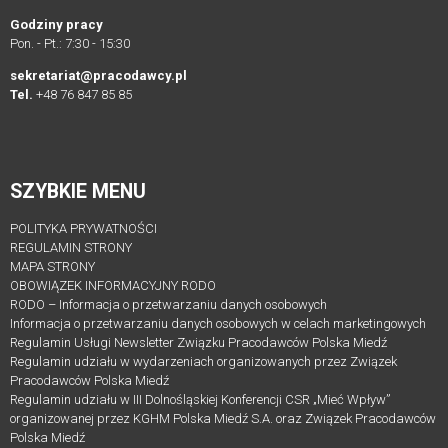
ZGŁOSZENIOWE
Godziny pracy
Pon. - Pt.: 7:30 - 15:30
Formularz
zgłoszeniowy
sekretariat@pracodawcy.pl
Tel.
+48 76 847 85 85
dla
Mentora
Formularz
zgłoszeniowy
SZYBKIE MENU
dla
POLITYKA PRYWATNOŚCI
Mentee
REGULAMIN STRONY
MAPA STRONY
MENTORZY
OBOWIĄZEK INFORMACYJNY RODO
RODO – Informacja o przetwarzaniu danych osobowych
Mentorzy
Informacja o przetwarzaniu danych osobowych w celach marketingowych
Związku
Regulamin Usługi Newsletter Związku Pracodawców Polska Miedź
Pracodawców
Regulamin udziału w wydarzeniach organizowanych przez Związek
Pracodawców Polska Miedź
Polska
Regulamin udziału w III Dolnośląskiej Konferencji CSR „Mieć Wpływ”
Miedź
organizowanej przez KGHM Polska Miedź S.A. oraz Związek Pracodawców
VIII
Polska Miedź