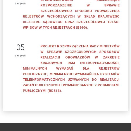
ZWIĄZKU
sierpień
ROZPORZĄDZENIE W SPRAWIE
SZCZEGÓŁOWEGO SPOSOBU PROWADZENIA
ZARZĄD
REJESTRÓW WCHODZĄCYCH W SKŁAD KRAJOWEGO
ZWIĄZKU
REJESTRU SĄDOWEGO ORAZ SZCZEGÓŁOWEJ TREŚCI
WPISÓW W TYCH REJESTRACH (B990).
RADA
ZWIĄZKU
05
PROJEKT ROZPORZĄDZENIA RADY MINISTRÓW
CZŁONKOWIE
W SPRAWIE SZCZEGÓŁOWYCH SPOSOBÓW
sierpień
REALIZACJI OBOWIĄZKÓW W ZAKRESIE
ZWIĄZKU
KRAJOWYCH RAM INTEROPERACYJNOŚCI,
MINIMALNYCH WYMAGAŃ DLA REJESTRÓW
LISTA
PUBLICZNYCH, MINIMALNYCH WYMAGAŃ DLA SYSTEMÓW
FIRM
TELEINFORMATYCZNYCH UŻYWANYCH DO REALIZACJI
CZŁONKOWSKICH
ZADAŃ PUBLICZNYCH I WYMIANY DANYCH Z PODMIOTAMI
PUBLICZNYMI (RD313).
JAK
WSTĄPIĆ
DO
ZWIĄZKU
DOKUMENTY