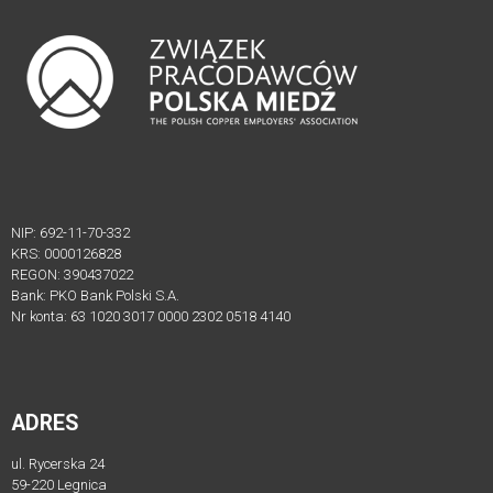
APLIKACYJNE
UCHWAŁA
O
SKŁADKACH
PRACOWNICY
BIURA
ZWIĄZKU
NIP: 692-11-70-332
PRACODAWCÓW
KRS: 0000126828
POLSKA
REGON: 390437022
MIEDŹ
Bank: PKO Bank Polski S.A.
Nr konta: 63 1020 3017 0000 2302 0518 4140
AKTUALNOŚCI
PROGRAM
MENTORINGOWY
ADRES
ul. Rycerska 24
FORMULARZE
59-220 Legnica