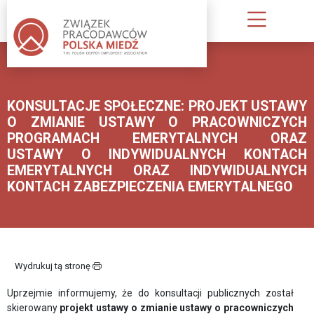
O
NAS
KONSULTACJE SPOŁECZNE: PROJEKT USTAWY
KIM
O ZMIANIE USTAWY O PRACOWNICZYCH
JESTEŚMY
PROGRAMACH EMERYTALNYCH ORAZ
USTAWY O INDYWIDUALNYCH KONTACH
INFORMACJA
EMERYTALNYCH ORAZ INDYWIDUALNYCH
O
KONTACH ZABEZPIECZENIA EMERYTALNEGO
ZWIĄZKU
PUBLIKACJE
ZWIĄZKU
PRACODAWCÓW
Wydrukuj tą stronę
STATUT;
Uprzejmie informujemy, że do konsultacji publicznych został
REGULAMIN
skierowany
projekt
ustawy o zmianie ustawy o pracowniczych