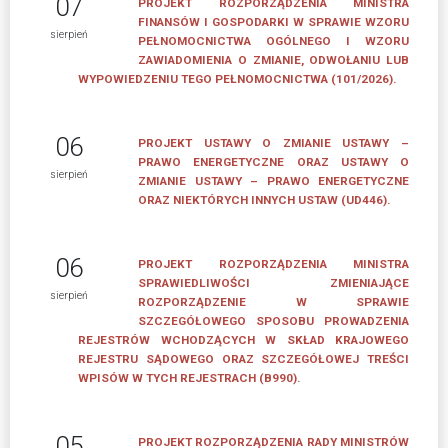
07
PROJEKT ROZPORZĄDZENIA MINISTRA
FINANSÓW I GOSPODARKI W SPRAWIE WZORU
sierpień
LEGISLACJA
PEŁNOMOCNICTWA OGÓLNEGO I WZORU
ZAWIADOMIENIA O ZMIANIE, ODWOŁANIU LUB
STANOWISKA
WYPOWIEDZENIU TEGO PEŁNOMOCNICTWA (101/2026).
I
OPINIE
06
PROJEKT USTAWY O ZMIANIE USTAWY –
ZWIĄZKU
PRAWO ENERGETYCZNE ORAZ USTAWY O
ORAZ
sierpień
ZMIANIE USTAWY – PRAWO ENERGETYCZNE
PRACODAWCÓW
ORAZ NIEKTÓRYCH INNYCH USTAW (UD446).
RP
06
Proces
PROJEKT ROZPORZĄDZENIA MINISTRA
SPRAWIEDLIWOŚCI ZMIENIAJĄCE
legislacyjny
sierpień
ROZPORZĄDZENIE W SPRAWIE
SZCZEGÓŁOWEGO SPOSOBU PROWADZENIA
KONSULTACJE
REJESTRÓW WCHODZĄCYCH W SKŁAD KRAJOWEGO
SPOŁECZNE
REJESTRU SĄDOWEGO ORAZ SZCZEGÓŁOWEJ TREŚCI
archiwum
WPISÓW W TYCH REJESTRACH (B990).
KONSULTACJE
05
SPOŁECZNE
PROJEKT ROZPORZĄDZENIA RADY MINISTRÓW