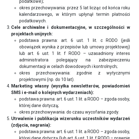
podatkowe);
ZWIĄZKU
okres przechowywania: przez 5 lat licząc od końca roku
kalendarzowego, w którym upłynął termin płatności
ZARZĄD
podatkowych.
ZWIĄZKU
Cele archiwalne i dokumentacyjne, w szczególności w
projektach unijnych:
RADA
podstawa prawna: art. 6 ust. 1 lit. c RODO (jeśli
ZWIĄZKU
obowiązek wynika z przepisów lub umowy projektowej)
lub art. 6 ust. 1 lit. f RODO – uzasadniony interes
CZŁONKOWIE
administratora polegający na zabezpieczeniu
ZWIĄZKU
dokumentacji w celach dowodowych i kontrolnych;
okres przechowywania: zgodnie z wytycznymi
LISTA
projektowymi (np. do 10 lat).
FIRM
Marketing własny (wysyłka newsletterów, powiadomień
CZŁONKOWSKICH
SMS i e-mail o kolejnych wydarzeniach):
podstawa prawna: art. 6 ust. 1 lit. a RODO – zgoda osoby,
JAK
której dane dotyczą;
WSTĄPIĆ
okres przechowywania: do czasu wycofania zgody.
DO
Utrwalenie i publikacja wizerunku uczestników wydarzeń
ZWIĄZKU
(zdjęcia, nagrania):
podstawa prawna: art. 6 ust. 1 lit. a RODO – zgoda osoby,
DOKUMENTY
której dane dotyczą (lub art. 6 ust. 1 lit. f RODO – prawnie