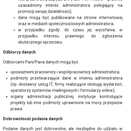
APLIKACYJNE
uzasadniony interes administratora polegający na
promocji swojej działalności);
UCHWAŁA
dane mogą być publikowane na stronie internetowej
O
oraz w mediach społecznościowych administratora;
w przypadku zgody: do czasu jej wycofania; w
SKŁADKACH
przypadku interesu prawnego: do zgłoszenia
PRACOWNICY
skutecznego sprzeciwu.
BIURA
Odbiorcy danych
ZWIĄZKU
Odbiorcami Pani/Pana danych mogą być:
PRACODAWCÓW
POLSKA
upoważnieni pracownicy i współpracownicy administratora;
MIEDŹ
podmioty przetwarzające dane w imieniu administratora
(np. dostawcy usług IT, firmy realizujące obsługę wydarzeń,
AKTUALNOŚCI
operatorzy systemów mailingowych i formularzy online);
organy administracji publicznej, instytucje kontrolujące
PROGRAM
projekty lub inne podmioty uprawnione na mocy przepisów
MENTORINGOWY
prawa.
Dobrowolność podania danych
FORMULARZE
Podanie danych jest dobrowolne, ale niezbędne do udziału w