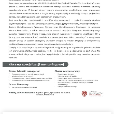
RADY
ZWIĄZKU;
REGULAMIN
ZGROMADZENIA
OGÓLNEGO
Regulamin
udziału
w
wydarzeniach
organizowanych
przez
Związek
Pracodawców
Polska
Miedź
Wydarzenia
WŁADZE