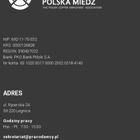
ZGŁOSZENIOWE
Formularz
zgłoszeniowy
dla
Mentora
NIP: 692-11-70-332
KRS: 0000126828
Formularz
REGON: 390437022
Bank: PKO Bank Polski S.A.
zgłoszeniowy
Nr konta: 63 1020 3017 0000 2302 0518 4140
dla
Mentee
MENTORZY
ADRES
Mentorzy
Związku
ul. Rycerska 24
59-220 Legnica
Pracodawców
Polska
Godziny pracy
Pon. - Pt.: 7:30 - 15:30
Miedź
VIII
sekretariat@pracodawcy.pl