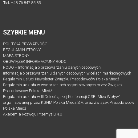
Edycji
Tel.
+48 76 847 85 85
Działalność
SZYBKIE MENU
DZIAŁALNOŚĆ
POLITYKA PRYWATNOŚCI
Akademia
REGULAMIN STRONY
Rozwoju
MAPA STRONY
Przemysłu
OBOWIĄZEK INFORMACYJNY RODO
RODO – Informacja o przetwarzaniu danych osobowych
4.0
Informacja o przetwarzaniu danych osobowych w celach marketingowych
Regulamin Usługi Newsletter Związku Pracodawców Polska Miedź
Wydarzenia
Regulamin udziału w wydarzeniach organizowanych przez Związek
–
Pracodawców Polska Miedź
Akademia
Regulamin udziału w III Dolnośląskiej Konferencji CSR „Mieć Wpływ”
organizowanej przez KGHM Polska Miedź S.A. oraz Związek Pracodawców
Rozwoju
Polska Miedź
Przemysłu
Akademia Rozwoju Przemysłu 4.0
4.0
LEGISLACJA