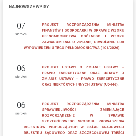
ZWIĄZKU
NAJNOWSZE WPISY
ZARZĄD
ZWIĄZKU
07
PROJEKT ROZPORZĄDZENIA MINISTRA
FINANSÓW I GOSPODARKI W SPRAWIE WZORU
RADA
sierpień
PEŁNOMOCNICTWA OGÓLNEGO I WZORU
ZWIĄZKU
ZAWIADOMIENIA O ZMIANIE, ODWOŁANIU LUB
WYPOWIEDZENIU TEGO PEŁNOMOCNICTWA (101/2026).
CZŁONKOWIE
ZWIĄZKU
06
PROJEKT USTAWY O ZMIANIE USTAWY –
LISTA
PRAWO ENERGETYCZNE ORAZ USTAWY O
sierpień
ZMIANIE USTAWY – PRAWO ENERGETYCZNE
FIRM
ORAZ NIEKTÓRYCH INNYCH USTAW (UD446).
CZŁONKOWSKICH
JAK
06
PROJEKT ROZPORZĄDZENIA MINISTRA
WSTĄPIĆ
SPRAWIEDLIWOŚCI ZMIENIAJĄCE
sierpień
DO
ROZPORZĄDZENIE W SPRAWIE
ZWIĄZKU
SZCZEGÓŁOWEGO SPOSOBU PROWADZENIA
REJESTRÓW WCHODZĄCYCH W SKŁAD KRAJOWEGO
REJESTRU SĄDOWEGO ORAZ SZCZEGÓŁOWEJ TREŚCI
DOKUMENTY