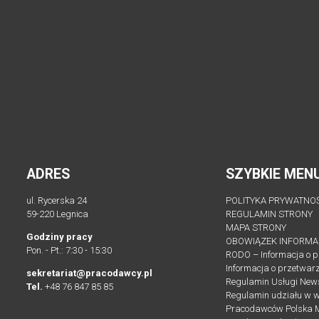
ADRES
SZYBKIE MEN
ul. Rycerska 24
POLITYKA PRYWATNO
59-220 Legnica
REGULAMIN STRONY
MAPA STRONY
Godziny pracy
OBOWIĄZEK INFORMA
Pon. - Pt.: 7:30 - 15:30
RODO – Informacja o 
Informacja o przetwar
sekretariat@pracodawcy.pl
Regulamin Usługi New
Tel.
+48 76 847 85 85
Regulamin udziału w 
Pracodawców Polska 