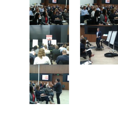
ZWIĄZKU
ZARZĄD
ZWIĄZKU
RADA
ZWIĄZKU
CZŁONKOWIE
ZWIĄZKU
LISTA
FIRM
CZŁONKOWSKICH
JAK
WSTĄPIĆ
DO
ZWIĄZKU
DOKUMENTY