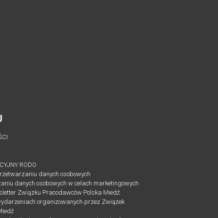
U
ŚCI
CYJNY RODO
przetwarzaniu danych osobowych
zaniu danych osobowych w celach marketingowych
sletter Związku Pracodawców Polska Miedź
wydarzeniach organizowanych przez Związek
Miedź