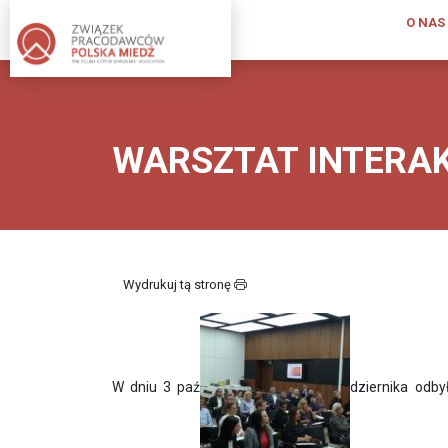
O NAS
O
NAS
WARSZTAT INTERA
KIM
JESTEŚMY
INFORMACJA
O
ZWIĄZKU
Wydrukuj tą stronę
PUBLIKACJE
ZWIĄZKU
PRACODAWCÓW
W dniu 3 paź
dziernika odby
STATUT;
REGULAMIN