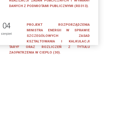
REALIZACJI ZADAŃ PUBLICZNYCH I WYMIANY
DANYCH Z PODMIOTAMI PUBLICZNYMI (RD313).
04
PROJEKT ROZPORZĄDZENIA
MINISTRA ENERGII W SPRAWIE
sierpień
SZCZEGÓŁOWYCH ZASAD
KSZTAŁTOWANIA I KALKULACJI
TARYF ORAZ ROZLICZEŃ Z TYTUŁU
ZAOPATRZENIA W CIEPŁO (30).