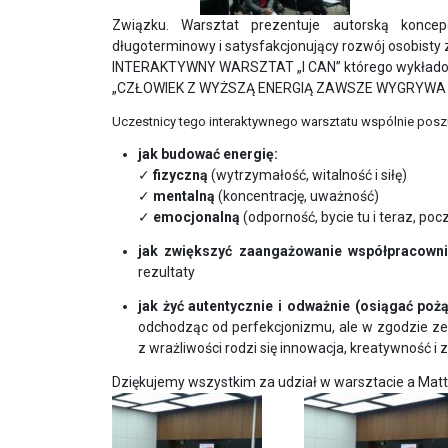
RADY
ZWIĄZKU;
Związku. Warsztat prezentuje autorską konce
długoterminowy i satysfakcjonujący rozwój osobisty 
REGULAMIN
INTERAKTYWNY WARSZTAT „I CAN” którego wykładowcą
ZGROMADZENIA
„CZŁOWIEK Z WYŻSZĄ ENERGIĄ ZAWSZE WYGRYWA 
OGÓLNEGO
Uczestnicy tego interaktywnego warsztatu wspólnie poszu
Regulamin
jak budować energię:
udziału
✓
fizyczną
(wytrzymałość, witalność i siłę)
w
✓
mentalną
(koncentrację, uważność)
wydarzeniach
✓
emocjonalną
(odporność, bycie tu i teraz, po
organizowanych
jak zwiększyć zaangażowanie współpracow
przez
rezultaty
Związek
Pracodawców
jak żyć autentycznie i odważnie (osiągać po
Polska
odchodząc od perfekcjonizmu, ale w zgodzie ze 
z wrażliwości rodzi się innowacja, kreatywność i
Miedź
Dziękujemy wszystkim za udział w warsztacie a Matto
Wydarzenia
WŁADZE