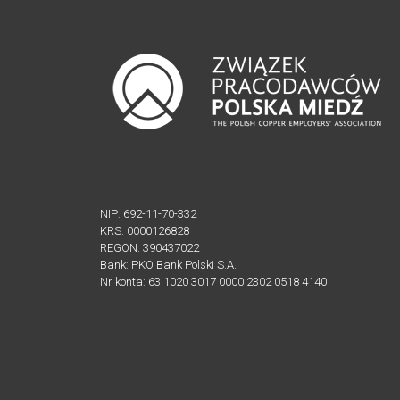
APLIKACYJNE
UCHWAŁA
O
SKŁADKACH
PRACOWNICY
BIURA
ZWIĄZKU
PRACODAWCÓW
POLSKA
NIP: 692-11-70-332
KRS: 0000126828
MIEDŹ
REGON: 390437022
Bank: PKO Bank Polski S.A.
AKTUALNOŚCI
Nr konta: 63 1020 3017 0000 2302 0518 4140
PROGRAM
MENTORINGOWY
FORMULARZE