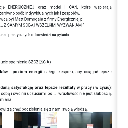
pcję ENERGICZNIEJ oraz model I CAN, które wspierają
zarówno osób indywidualnych jak i zespołów.
 był Matt Domogała z firmy Energiczniej.pl
… Z SAMYM SOBĄ I WSZELKIMI WYZWANIAMI”
kali praktycznych odpowiedzi na pytania:
czucie spełnienia SZCZĘŚCIA)
ników i poziom
energii
całego zespołu, aby osiągać lepsze
żądaną satysfakcję
oraz lepsze rezultaty w pracy i w życiu)
:
sobą i swoimi uczuciami, bo … wrażliwość nie jest słabością,
 zmiana
wi za chęć podzielenia się z nami swoją wiedzą.