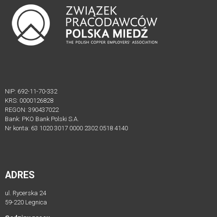
Edycji
Działalność
DZIAŁALNOŚĆ
Akademia
Rozwoju
NIP: 692-11-70-332
Przemysłu
KRS: 0000126828
4.0
REGON: 390437022
Bank: PKO Bank Polski S.A.
Wydarzenia
Nr konta: 63 1020 3017 0000 2302 0518 4140
–
Akademia
Rozwoju
ADRES
Przemysłu
4.0
ul. Rycerska 24
59-220 Legnica
LEGISLACJA