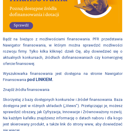
ZWIĄZKU
ZARZĄD
ZWIĄZKU
RADA
Bądź na bieżąco z możliwościami finansowania. PFR przedstawia
ZWIĄZKU
Nawigator finansowania, w którym można sprawdzić możliwości
CZŁONKOWIE
rozwoju firmy. Tylko kilka kliknięć dzieli Cię, aby dowiedzieć się o
aktualnych konkursach, źródłach dofinansowaniach czy komercyjnej
ZWIĄZKU
ofercie finansowej.
LISTA
Wyszukiwarka finansowania jest dostępna na stronie Nawigator
FIRM
pod LINKIEM.
Finansowania
CZŁONKOWSKICH
Znajdź źródła finansowania
JAK
Skorzystaj z bazy dostępnych konkursów i źródeł finansowania. Baza
WSTĄPIĆ
dostępna jest w różnych układach („Views”). Przełączając je, możesz
DO
sprawdzić obszary, jak Cyfryzacja, Innowacje i Zrównoważony rozwój.
ZWIĄZKU
Na każdym kafelku znajdziesz informację o datach naboru i dla kogo
jest skierowany produkt, a także link do strony www, aby dowiedzieć
DOKUMENTY
się więcej.