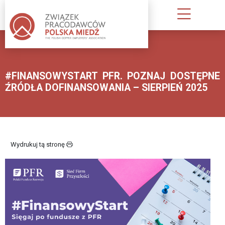
O
NAS
#FINANSOWYSTART PFR. POZNAJ DOSTĘPNE
KIM
ŹRÓDŁA DOFINANSOWANIA – SIERPIEŃ 2025
JESTEŚMY
INFORMACJA
O
ZWIĄZKU
Wydrukuj tą stronę
PUBLIKACJE
ZWIĄZKU
PRACODAWCÓW
STATUT;
REGULAMIN