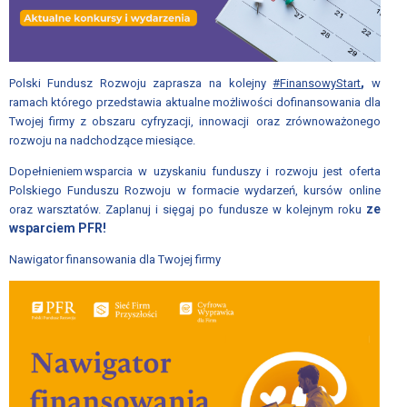
RADY
ZWIĄZKU;
REGULAMIN
ZGROMADZENIA
,
Polski Fundusz Rozwoju zaprasza na kolejny
#FinansowyStart
w
OGÓLNEGO
ramach którego przedstawia aktualne możliwości dofinansowania dla
Twojej firmy z obszaru cyfryzacji, innowacji oraz zrównoważonego
Regulamin
rozwoju na nadchodzące miesiące.
udziału
w
Dopełnieniem wsparcia w uzyskaniu funduszy i rozwoju jest oferta
wydarzeniach
Polskiego Funduszu Rozwoju w formacie wydarzeń, kursów online
ze
oraz warsztatów. Zaplanuj i sięgaj po fundusze w kolejnym roku
organizowanych
wsparciem PFR!
przez
Związek
Nawigator finansowania dla Twojej firmy
Pracodawców
Polska
Miedź
Wydarzenia
WŁADZE