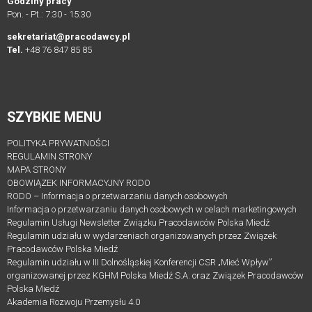
Godziny pracy
Pon. - Pt.: 7:30 - 15:30
LEGISLACJA
sekretariat@pracodawcy.pl
Tel.
+48 76 847 85 85
STANOWISKA
I
OPINIE
ZWIĄZKU
SZYBKIE MENU
ORAZ
PRACODAWCÓW
POLITYKA PRYWATNOŚCI
RP
REGULAMIN STRONY
MAPA STRONY
OBOWIĄZEK INFORMACYJNY RODO
Proces
RODO – Informacja o przetwarzaniu danych osobowych
legislacyjny
Informacja o przetwarzaniu danych osobowych w celach marketingowych
Regulamin Usługi Newsletter Związku Pracodawców Polska Miedź
KONSULTACJE
Regulamin udziału w wydarzeniach organizowanych przez Związek
SPOŁECZNE
Pracodawców Polska Miedź
archiwum
Regulamin udziału w III Dolnośląskiej Konferencji CSR „Mieć Wpływ”
organizowanej przez KGHM Polska Miedź S.A. oraz Związek Pracodawców
Polska Miedź
KONSULTACJE
Akademia Rozwoju Przemysłu 4.0
SPOŁECZNE