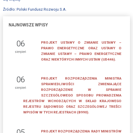
APLIKACYJNE
Źródło: Polski Fundusz Rozwoju S.A.
UCHWAŁA
O
NAJNOWSZE WPISY
SKŁADKACH
06
PRACOWNICY
PROJEKT USTAWY O ZMIANIE USTAWY –
PRAWO ENERGETYCZNE ORAZ USTAWY O
BIURA
sierpień
ZMIANIE USTAWY – PRAWO ENERGETYCZNE
ZWIĄZKU
ORAZ NIEKTÓRYCH INNYCH USTAW (UD446).
PRACODAWCÓW
POLSKA
06
MIEDŹ
PROJEKT ROZPORZĄDZENIA MINISTRA
SPRAWIEDLIWOŚCI ZMIENIAJĄCE
sierpień
ROZPORZĄDZENIE W SPRAWIE
AKTUALNOŚCI
SZCZEGÓŁOWEGO SPOSOBU PROWADZENIA
REJESTRÓW WCHODZĄCYCH W SKŁAD KRAJOWEGO
PROGRAM
REJESTRU SĄDOWEGO ORAZ SZCZEGÓŁOWEJ TREŚCI
MENTORINGOWY
WPISÓW W TYCH REJESTRACH (B990).
FORMULARZE
05
PROJEKT ROZPORZĄDZENIA RADY MINISTRÓW