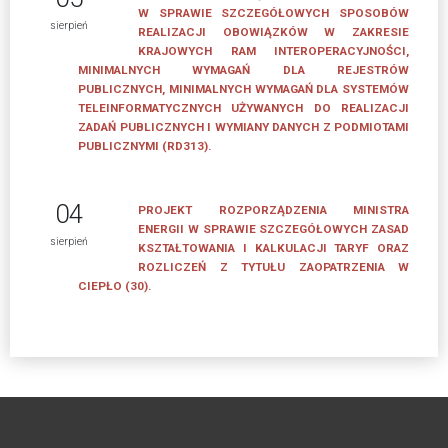
ZGŁOSZENIOWE
W SPRAWIE SZCZEGÓŁOWYCH SPOSOBÓW
sierpień
REALIZACJI OBOWIĄZKÓW W ZAKRESIE
Formularz
KRAJOWYCH RAM INTEROPERACYJNOŚCI,
MINIMALNYCH WYMAGAŃ DLA REJESTRÓW
zgłoszeniowy
PUBLICZNYCH, MINIMALNYCH WYMAGAŃ DLA SYSTEMÓW
dla
TELEINFORMATYCZNYCH UŻYWANYCH DO REALIZACJI
Mentora
ZADAŃ PUBLICZNYCH I WYMIANY DANYCH Z PODMIOTAMI
PUBLICZNYMI (RD313).
Formularz
zgłoszeniowy
04
dla
PROJEKT ROZPORZĄDZENIA MINISTRA
ENERGII W SPRAWIE SZCZEGÓŁOWYCH ZASAD
Mentee
sierpień
KSZTAŁTOWANIA I KALKULACJI TARYF ORAZ
ROZLICZEŃ Z TYTUŁU ZAOPATRZENIA W
MENTORZY
CIEPŁO (30).
Mentorzy
Związku
Pracodawców
Polska
Miedź
VIII