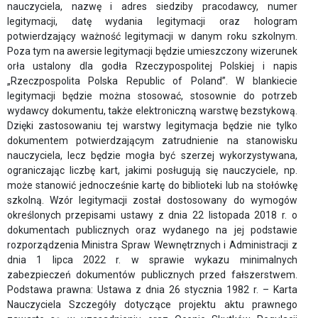
ZWIĄZKU
nauczyciela, nazwę i adres siedziby pracodawcy, numer
legitymacji, datę wydania legitymacji oraz hologram
ZARZĄD
potwierdzający ważność legitymacji w danym roku szkolnym.
ZWIĄZKU
Poza tym na awersie legitymacji będzie umieszczony wizerunek
orła ustalony dla godła Rzeczypospolitej Polskiej i napis
RADA
„Rzeczpospolita Polska Republic of Poland”. W blankiecie
legitymacji będzie można stosować, stosownie do potrzeb
ZWIĄZKU
wydawcy dokumentu, także elektroniczną warstwę bezstykową.
CZŁONKOWIE
Dzięki zastosowaniu tej warstwy legitymacja będzie nie tylko
dokumentem potwierdzającym zatrudnienie na stanowisku
ZWIĄZKU
nauczyciela, lecz będzie mogła być szerzej wykorzystywana,
LISTA
ograniczając liczbę kart, jakimi posługują się nauczyciele, np.
może stanowić jednocześnie kartę do biblioteki lub na stołówkę
FIRM
szkolną. Wzór legitymacji został dostosowany do wymogów
CZŁONKOWSKICH
określonych przepisami ustawy z dnia 22 listopada 2018 r. o
dokumentach publicznych oraz wydanego na jej podstawie
JAK
rozporządzenia Ministra Spraw Wewnętrznych i Administracji z
WSTĄPIĆ
dnia 1 lipca 2022 r. w sprawie wykazu minimalnych
DO
zabezpieczeń dokumentów publicznych przed fałszerstwem.
ZWIĄZKU
Podstawa prawna: Ustawa z dnia 26 stycznia 1982 r. – Karta
Nauczyciela
Szczegóły dotyczące projektu aktu prawnego
DOKUMENTY