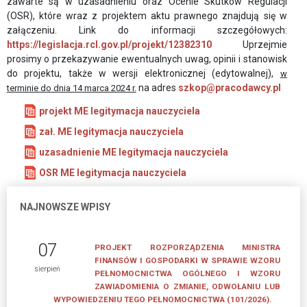
zawarte są w uzasadnieniu oraz Ocenie Skutków Regulacji
APLIKACYJNE
(OSR), które wraz z projektem aktu prawnego znajdują się w
załączeniu.
Link do informacji szczegółowych:
UCHWAŁA
https://legislacja.rcl.gov.pl/projekt/12382310
Uprzejmie
O
prosimy o przekazywanie ewentualnych uwag, opinii i stanowisk
SKŁADKACH
do projektu, także w wersji elektronicznej (edytowalnej),
w
na adres
szkop@pracodawcy.pl
terminie do dnia 14 marca 2024 r.
PRACOWNICY
projekt ME legitymacja nauczyciela
BIURA
ZWIĄZKU
zał. ME legitymacja nauczyciela
PRACODAWCÓW
uzasadnienie ME legitymacja nauczyciela
POLSKA
OSR ME legitymacja nauczyciela
MIEDŹ
NAJNOWSZE WPISY
AKTUALNOŚCI
PROGRAM
07
PROJEKT ROZPORZĄDZENIA MINISTRA
MENTORINGOWY
FINANSÓW I GOSPODARKI W SPRAWIE WZORU
sierpień
PEŁNOMOCNICTWA OGÓLNEGO I WZORU
ZAWIADOMIENIA O ZMIANIE, ODWOŁANIU LUB
FORMULARZE
WYPOWIEDZENIU TEGO PEŁNOMOCNICTWA (101/2026).