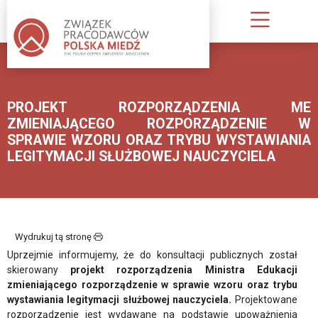
O
NAS
PROJEKT ROZPORZĄDZENIA ME
KIM
ZMIENIAJĄCEGO ROZPORZĄDZENIE W
JESTEŚMY
SPRAWIE WZORU ORAZ TRYBU WYSTAWIANIA
LEGITYMACJI SŁUŻBOWEJ NAUCZYCIELA
INFORMACJA
O
ZWIĄZKU
PUBLIKACJE
Wydrukuj tą stronę
ZWIĄZKU
Uprzejmie informujemy, że do konsultacji publicznych został
PRACODAWCÓW
skierowany
projekt rozporządzenia Ministra Edukacji
STATUT;
zmieniającego rozporządzenie w sprawie wzoru oraz trybu
wystawiania legitymacji służbowej nauczyciela.
Projektowane
REGULAMIN
rozporządzenie jest wydawane na podstawie upoważnienia