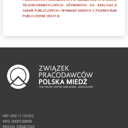
Edycji
TELEINFORMATYCZNYCH UŻYWANYCH DO REALIZACJI
ZADAŃ PUBLICZNYCH I WYMIANY DANYCH Z PODMIOTAMI
Działalność
PUBLICZNYMI (RD313).
DZIAŁALNOŚĆ
Akademia
Rozwoju
Przemysłu
4.0
Wydarzenia
–
Akademia
Rozwoju
Przemysłu
4.0
NIP: 692-11-70-332
LEGISLACJA
KRS: 0000126828
REGON: 390437022