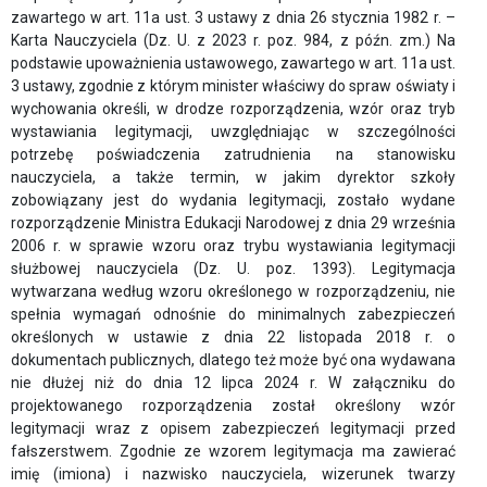
RADY
zawartego w art. 11a ust. 3 ustawy z dnia 26 stycznia 1982 r. –
ZWIĄZKU;
Karta Nauczyciela (Dz. U. z 2023 r. poz. 984, z późn. zm.) Na
REGULAMIN
podstawie upoważnienia ustawowego, zawartego w art. 11a ust.
ZGROMADZENIA
3 ustawy, zgodnie z którym minister właściwy do spraw oświaty i
OGÓLNEGO
wychowania określi, w drodze rozporządzenia, wzór oraz tryb
wystawiania legitymacji, uwzględniając w szczególności
Regulamin
potrzebę poświadczenia zatrudnienia na stanowisku
udziału
nauczyciela, a także termin, w jakim dyrektor szkoły
w
zobowiązany jest do wydania legitymacji, zostało wydane
rozporządzenie Ministra Edukacji Narodowej z dnia 29 września
wydarzeniach
2006 r. w sprawie wzoru oraz trybu wystawiania legitymacji
organizowanych
służbowej nauczyciela (Dz. U. poz. 1393). Legitymacja
przez
wytwarzana według wzoru określonego w rozporządzeniu, nie
Związek
spełnia wymagań odnośnie do minimalnych zabezpieczeń
Pracodawców
określonych w ustawie z dnia 22 listopada 2018 r. o
Polska
dokumentach publicznych, dlatego też może być ona wydawana
Miedź
nie dłużej niż do dnia 12 lipca 2024 r. W załączniku do
projektowanego rozporządzenia został określony wzór
Wydarzenia
legitymacji wraz z opisem zabezpieczeń legitymacji przed
fałszerstwem. Zgodnie ze wzorem legitymacja ma zawierać
WŁADZE
imię (imiona) i nazwisko nauczyciela, wizerunek twarzy