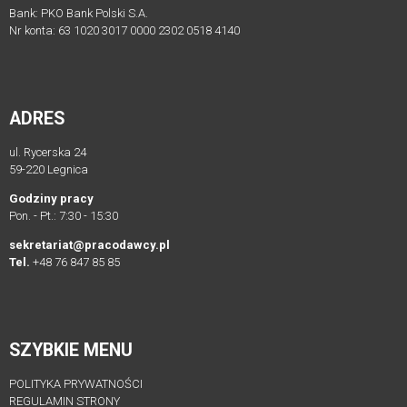
Bank: PKO Bank Polski S.A.
Nr konta: 63 1020 3017 0000 2302 0518 4140
LEGISLACJA
STANOWISKA
I
ADRES
OPINIE
ZWIĄZKU
ul. Rycerska 24
ORAZ
59-220 Legnica
PRACODAWCÓW
Godziny pracy
RP
Pon. - Pt.: 7:30 - 15:30
Proces
sekretariat@pracodawcy.pl
legislacyjny
Tel.
+48 76 847 85 85
KONSULTACJE
SPOŁECZNE
archiwum
SZYBKIE MENU
KONSULTACJE
POLITYKA PRYWATNOŚCI
SPOŁECZNE
REGULAMIN STRONY