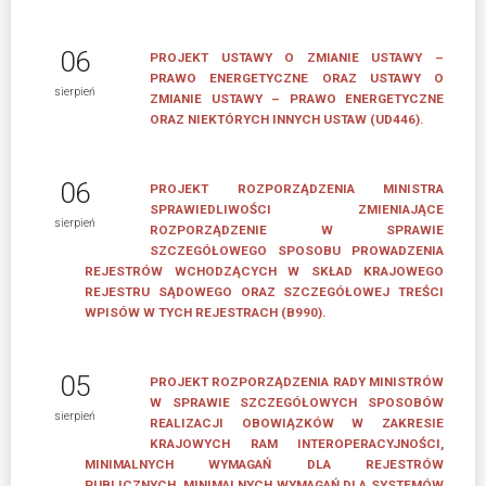
ZGŁOSZENIOWE
Formularz
06
PROJEKT USTAWY O ZMIANIE USTAWY –
zgłoszeniowy
PRAWO ENERGETYCZNE ORAZ USTAWY O
sierpień
ZMIANIE USTAWY – PRAWO ENERGETYCZNE
dla
ORAZ NIEKTÓRYCH INNYCH USTAW (UD446).
Mentora
Formularz
06
PROJEKT ROZPORZĄDZENIA MINISTRA
zgłoszeniowy
SPRAWIEDLIWOŚCI ZMIENIAJĄCE
sierpień
dla
ROZPORZĄDZENIE W SPRAWIE
Mentee
SZCZEGÓŁOWEGO SPOSOBU PROWADZENIA
REJESTRÓW WCHODZĄCYCH W SKŁAD KRAJOWEGO
REJESTRU SĄDOWEGO ORAZ SZCZEGÓŁOWEJ TREŚCI
MENTORZY
WPISÓW W TYCH REJESTRACH (B990).
Mentorzy
Związku
05
PROJEKT ROZPORZĄDZENIA RADY MINISTRÓW
Pracodawców
W SPRAWIE SZCZEGÓŁOWYCH SPOSOBÓW
Polska
sierpień
REALIZACJI OBOWIĄZKÓW W ZAKRESIE
Miedź
KRAJOWYCH RAM INTEROPERACYJNOŚCI,
MINIMALNYCH WYMAGAŃ DLA REJESTRÓW
VIII
PUBLICZNYCH, MINIMALNYCH WYMAGAŃ DLA SYSTEMÓW