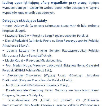
ZWIĄZKU
tablicą upamiętniającą ofiary wypadków przy pracy
, będąca
wyrazem pamięci i szacunku wobec osób, które ucierpiały w wyniku
ZARZĄD
wypadków oraz chorób zawodowych.
ZWIĄZKU
Delegacje składające kwiaty
:
– Karol Dąbrowski (w imieniu Sekretarza Stanu MAP dr hab. Roberta
RADA
Kropiwnickiego),
ZWIĄZKU
– Krzysztof Kubów – Poseł na Sejm Rzeczypospolitej Polskiej,
– Daniel Rędziński (w imieniu Posła na Sejm Rzeczypospolitej Polskiej
CZŁONKOWIE
Arkadiusza Sikory),
ZWIĄZKU
– Joanna Łączna (w imieniu Senator Rzeczypospolitej Polskiej
Małgorzaty Sekuły-Szmajdzińskiej),
LISTA
– Maciej Kupaj – Prezydent Miasta Legnica,
FIRM
– Prof. Marian Noga, Mirosław Laskowski, Zbigniew Bryja, Krzysztof
CZŁONKOWSKICH
Porębski (KGHM Polska Miedź S.A.),
– Aleksander Chowaniec (Wyższy Urząd Górniczy), Jarosław
JAK
Dudkowiak (Związek Pracodawców Polska Miedź),
WSTĄPIĆ
– Jan Buczkowski (Państwowa Inspekcja Pracy),
DO
– Przedstawiciele Okręgowy Urząd Górniczy we Wrocławiu: Kamil
ZWIĄZKU
Długosz, Dagmara Solatycka,
– Przedstawiciele: ZG „Lubin”, ZG „Rudna”, ZG „Polkowice-
DOKUMENTY
Sieroszowice”, Huty Miedzi Głogów i Legnica, Zakładu Wzbogacania