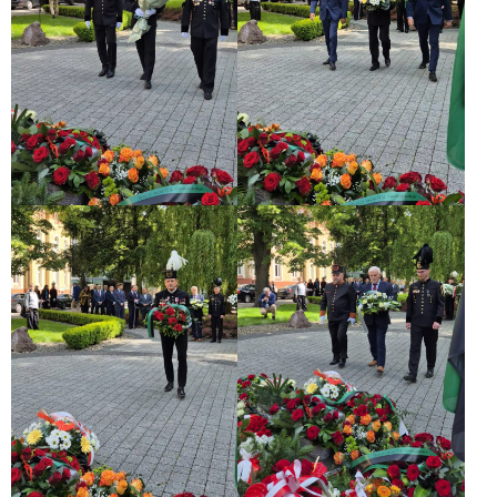
Wydarzenia
Projekt
FEDS
REGULAMIN
UCZESTNICTWA
W
PROJEKCIE
Formularz
Rekrutacyjny
Klauzula
Informacyjna