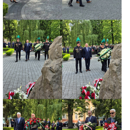
LEGISLACJA
STANOWISKA
I
OPINIE
ZWIĄZKU
ORAZ
PRACODAWCÓW
RP
Proces
legislacyjny
KONSULTACJE
SPOŁECZNE
archiwum
KONSULTACJE
SPOŁECZNE