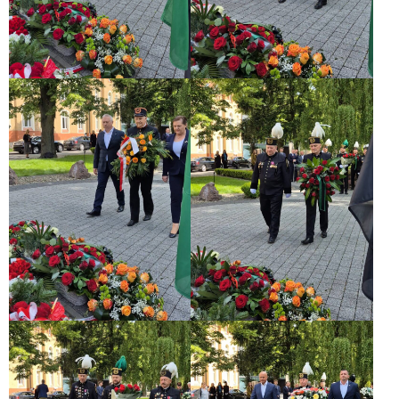
SEMINARIA
WSPÓŁPRACA
MIĘDZYNARODOWA
WSPÓŁPRACA
Z
ORGANIZACJAMI
PRACODAWCÓW
GALERIA
MEDIA
O
NAS
KONTAKT
Projekt
UE