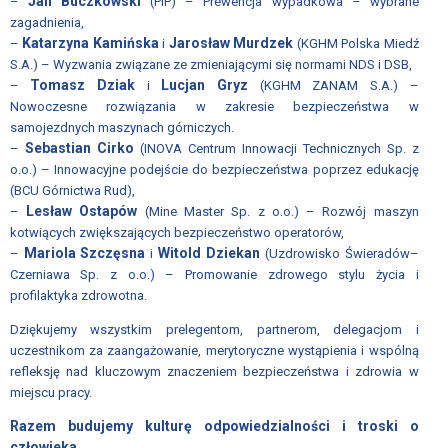
Jan Buczkowski
–
(PIP) – Prewencja wypadkowa – wybrane
zagadnienia,
Katarzyna Kamińska
Jarosław Murdzek
–
i
(KGHM Polska Miedź
S.A.) – Wyzwania związane ze zmieniającymi się normami NDS i DSB,
Tomasz Dziak
Lucjan Gryz
–
i
(KGHM ZANAM S.A.) –
Nowoczesne rozwiązania w zakresie bezpieczeństwa w
samojezdnych maszynach górniczych.
Sebastian Cirko
–
(INOVA Centrum Innowacji Technicznych Sp. z
o.o.) – Innowacyjne podejście do bezpieczeństwa poprzez edukację
(BCU Górnictwa Rud),
Lesław Ostapów
–
(Mine Master Sp. z o.o.) – Rozwój maszyn
kotwiących zwiększających bezpieczeństwo operatorów,
Mariola Szczęsna
Witold Dziekan
–
i
(Uzdrowisko Świeradów–
Czerniawa Sp. z o.o.) – Promowanie zdrowego stylu życia i
profilaktyka zdrowotna.
Dziękujemy wszystkim prelegentom, partnerom, delegacjom i
uczestnikom za zaangażowanie, merytoryczne wystąpienia i wspólną
refleksję nad kluczowym znaczeniem bezpieczeństwa i zdrowia w
miejscu pracy.
Razem budujemy kulturę odpowiedzialności i troski o
człowieka.