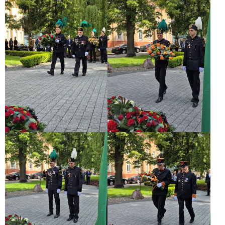
WOJEWÓDZKA
KOMISJA
DIALOGU
SPOŁECZNEGO
we
Wrocławiu
DIALOG
AUTONOMICZNY
RADA
OCHRONY
PRACY
przy
SEJMIE
RP
SZKOLENIA
I