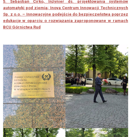
5. Sebastian Cirko, Inżynier ds. projektowania systemów
ZGŁOSZENIOWE
automatyki pod ziemią; Inova Centrum Innowacji Technicznych
Sp. z o.o. – Innowacyjne podejście do bezpieczeństwa poprzez
Formularz
edukację w oparciu o rozwiązania zaproponowane w ramach
zgłoszeniowy
BCU Górnictwa Rud
dla
Mentora
Formularz
zgłoszeniowy
dla
Mentee
MENTORZY
Mentorzy
Związku
Pracodawców
Polska
Miedź
VIII