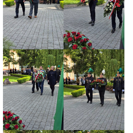
Monitoring
legislacji
Monitoring
Legislacji
Unii
Europejskiej
Monitoring
Legislacji
Krajowej
Dialog
społeczny
RADA
DIALOGU
SPOŁECZNEGO