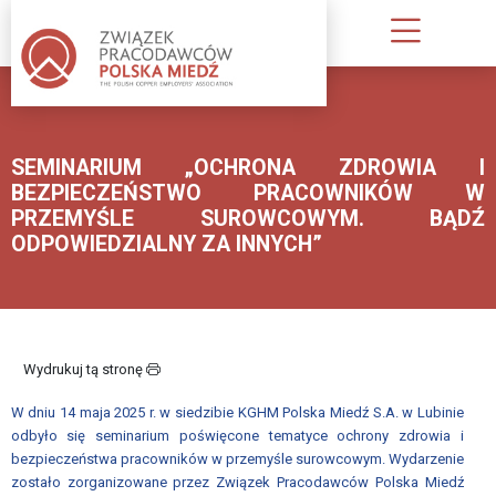
O
NAS
SEMINARIUM „OCHRONA ZDROWIA I
KIM
BEZPIECZEŃSTWO PRACOWNIKÓW W
JESTEŚMY
PRZEMYŚLE SUROWCOWYM. BĄDŹ
ODPOWIEDZIALNY ZA INNYCH”
INFORMACJA
O
ZWIĄZKU
PUBLIKACJE
Wydrukuj tą stronę
ZWIĄZKU
PRACODAWCÓW
W dniu 14 maja 2025 r. w siedzibie KGHM Polska Miedź S.A. w Lubinie
odbyło się seminarium poświęcone tematyce ochrony zdrowia i
STATUT;
bezpieczeństwa pracowników w przemyśle surowcowym. Wydarzenie
REGULAMIN
zostało zorganizowane przez Związek Pracodawców Polska Miedź