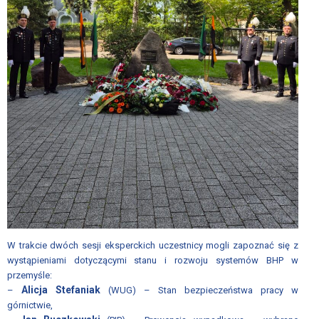
W trakcie dwóch sesji eksperckich uczestnicy mogli zapoznać się z
wystąpieniami dotyczącymi stanu i rozwoju systemów BHP w
przemyśle:
Alicja Stefaniak
–
(WUG) – Stan bezpieczeństwa pracy w
górnictwie,