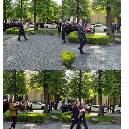
Edycji
Działalność
DZIAŁALNOŚĆ
Akademia
Rozwoju
Przemysłu
4.0
Wydarzenia
–
Akademia
Rozwoju
Przemysłu
4.0
LEGISLACJA