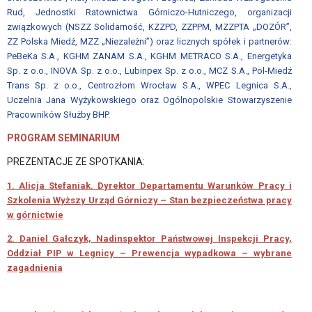
APLIKACYJNE
Rud, Jednostki Ratownictwa Górniczo-Hutniczego, organizacji
związkowych (NSZZ Solidarność, KZZPD, ZZPPM, MZZPTA „DOZÓR”,
UCHWAŁA
ZZ Polska Miedź, MZZ „Niezależni”) oraz licznych spółek i partnerów:
O
PeBeKa S.A., KGHM ZANAM S.A., KGHM METRACO S.A., Energetyka
Sp. z o.o., INOVA Sp. z o.o., Lubinpex Sp. z o.o., MCZ S.A., Pol-Miedź
SKŁADKACH
Trans Sp. z o.o., Centrozłom Wrocław S.A., WPEC Legnica S.A.,
PRACOWNICY
Uczelnia Jana Wyżykowskiego oraz Ogólnopolskie Stowarzyszenie
Pracowników Służby BHP.
BIURA
ZWIĄZKU
PROGRAM SEMINARIUM
PRACODAWCÓW
PREZENTACJE ZE SPOTKANIA:
POLSKA
MIEDŹ
1. Alicja Stefaniak. Dyrektor Departamentu Warunków Pracy i
Szkolenia Wyższy Urząd Górniczy – Stan bezpieczeństwa pracy
AKTUALNOŚCI
w górnictwie
2. Daniel Gałczyk, Nadinspektor Państwowej Inspekcji Pracy,
PROGRAM
Oddział PIP w Legnicy – Prewencja wypadkowa – wybrane
MENTORINGOWY
zagadnienia
FORMULARZE