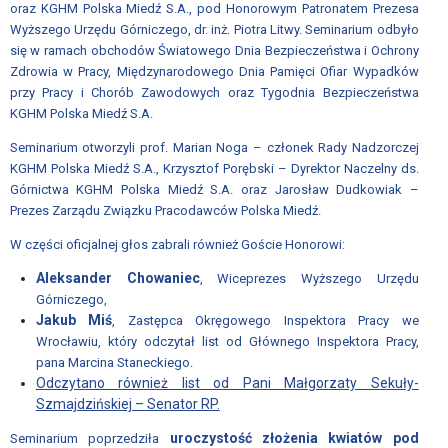
RADY
oraz KGHM Polska Miedź S.A., pod Honorowym Patronatem Prezesa
ZWIĄZKU;
Wyższego Urzędu Górniczego, dr. inż. Piotra Litwy. Seminarium odbyło
REGULAMIN
się w ramach obchodów Światowego Dnia Bezpieczeństwa i Ochrony
ZGROMADZENIA
Zdrowia w Pracy, Międzynarodowego Dnia Pamięci Ofiar Wypadków
przy Pracy i Chorób Zawodowych oraz Tygodnia Bezpieczeństwa
OGÓLNEGO
KGHM Polska Miedź S.A.
Regulamin
Seminarium otworzyli prof. Marian Noga – członek Rady Nadzorczej
udziału
KGHM Polska Miedź S.A., Krzysztof Porębski – Dyrektor Naczelny ds.
w
Górnictwa KGHM Polska Miedź S.A. oraz Jarosław Dudkowiak –
wydarzeniach
Prezes Zarządu Związku Pracodawców Polska Miedź.
organizowanych
W części oficjalnej głos zabrali również Goście Honorowi:
przez
Aleksander Chowaniec
Związek
, Wiceprezes Wyższego Urzędu
Górniczego,
Pracodawców
Jakub Miś
, Zastępca Okręgowego Inspektora Pracy we
Polska
Wrocławiu, który odczytał list od Głównego Inspektora Pracy,
Miedź
pana Marcina Staneckiego.
Odczytano również list od Pani Małgorzaty Sekuły-
Wydarzenia
Szmajdzińskiej – Senator RP.
WŁADZE
uroczystość złożenia kwiatów pod
Seminarium poprzedziła