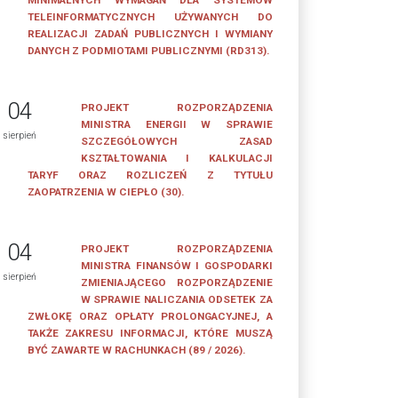
MINIMALNYCH WYMAGAŃ DLA SYSTEMÓW
TELEINFORMATYCZNYCH UŻYWANYCH DO
REALIZACJI ZADAŃ PUBLICZNYCH I WYMIANY
DANYCH Z PODMIOTAMI PUBLICZNYMI (RD313).
04
PROJEKT ROZPORZĄDZENIA
MINISTRA ENERGII W SPRAWIE
sierpień
SZCZEGÓŁOWYCH ZASAD
KSZTAŁTOWANIA I KALKULACJI
TARYF ORAZ ROZLICZEŃ Z TYTUŁU
ZAOPATRZENIA W CIEPŁO (30).
04
PROJEKT ROZPORZĄDZENIA
MINISTRA FINANSÓW I GOSPODARKI
sierpień
ZMIENIAJĄCEGO ROZPORZĄDZENIE
W SPRAWIE NALICZANIA ODSETEK ZA
ZWŁOKĘ ORAZ OPŁATY PROLONGACYJNEJ, A
TAKŻE ZAKRESU INFORMACJI, KTÓRE MUSZĄ
BYĆ ZAWARTE W RACHUNKACH (89 / 2026).