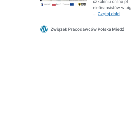
RADY
ZWIĄZKU;
REGULAMIN
ZGROMADZENIA
OGÓLNEGO
Regulamin
udziału
w
wydarzeniach
organizowanych
przez
Związek
Pracodawców
Polska
Miedź
Wydarzenia
WŁADZE