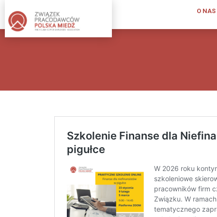
O NAS
O
NAS
KIM
JESTEŚMY
INFORMACJA
O
ZWIĄZKU
PUBLIKACJE
ZWIĄZKU
PRACODAWCÓW
STATUT;
REGULAMIN