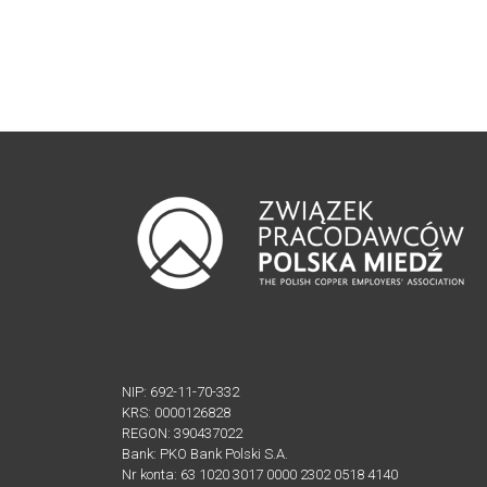
ZWIĄZKU
ZARZĄD
ZWIĄZKU
RADA
ZWIĄZKU
CZŁONKOWIE
ZWIĄZKU
LISTA
FIRM
CZŁONKOWSKICH
JAK
WSTĄPIĆ
NIP: 692-11-70-332
DO
KRS: 0000126828
REGON: 390437022
ZWIĄZKU
Bank: PKO Bank Polski S.A.
Nr konta: 63 1020 3017 0000 2302 0518 4140
DOKUMENTY