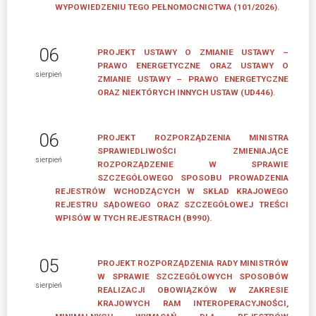
ZGŁOSZENIOWE
WYPOWIEDZENIU TEGO PEŁNOMOCNICTWA (101/2026).
Formularz
06
zgłoszeniowy
PROJEKT USTAWY O ZMIANIE USTAWY –
PRAWO ENERGETYCZNE ORAZ USTAWY O
dla
sierpień
ZMIANIE USTAWY – PRAWO ENERGETYCZNE
Mentora
ORAZ NIEKTÓRYCH INNYCH USTAW (UD446).
Formularz
zgłoszeniowy
06
PROJEKT ROZPORZĄDZENIA MINISTRA
dla
SPRAWIEDLIWOŚCI ZMIENIAJĄCE
sierpień
Mentee
ROZPORZĄDZENIE W SPRAWIE
SZCZEGÓŁOWEGO SPOSOBU PROWADZENIA
MENTORZY
REJESTRÓW WCHODZĄCYCH W SKŁAD KRAJOWEGO
REJESTRU SĄDOWEGO ORAZ SZCZEGÓŁOWEJ TREŚCI
WPISÓW W TYCH REJESTRACH (B990).
Mentorzy
Związku
Pracodawców
05
PROJEKT ROZPORZĄDZENIA RADY MINISTRÓW
Polska
W SPRAWIE SZCZEGÓŁOWYCH SPOSOBÓW
sierpień
Miedź
REALIZACJI OBOWIĄZKÓW W ZAKRESIE
KRAJOWYCH RAM INTEROPERACYJNOŚCI,
VIII