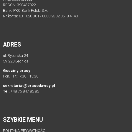
REGON: 390437022
Bank: PKO Bank Polski S.A.
LEGISLACJA
Nr konta: 63 1020 3017 0000 2302 0518 4140
STANOWISKA
I
OPINIE
ADRES
ZWIĄZKU
ORAZ
ul. Rycerska 24
PRACODAWCÓW
59-220 Legnica
RP
Godziny pracy
Pon. - Pt.: 7:30 - 15:30
Proces
legislacyjny
sekretariat@pracodawcy.pl
Tel.
+48 76 847 85 85
KONSULTACJE
SPOŁECZNE
archiwum
SZYBKIE MENU
KONSULTACJE
SPOŁECZNE
POLITYKA PRYWATNOŚCI