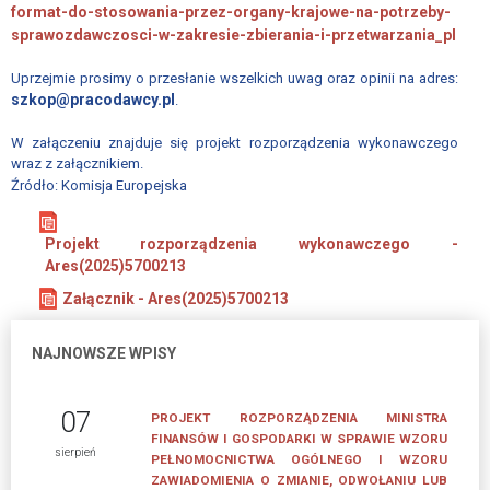
format-do-stosowania-przez-organy-krajowe-na-potrzeby-
APLIKACYJNE
sprawozdawczosci-w-zakresie-zbierania-i-przetwarzania_pl
UCHWAŁA
Uprzejmie prosimy o przesłanie wszelkich uwag oraz opinii na adres:
O
szkop@pracodawcy.pl
.
SKŁADKACH
W załączeniu znajduje się projekt rozporządzenia wykonawczego
PRACOWNICY
wraz z załącznikiem.
BIURA
Źródło: Komisja Europejska
ZWIĄZKU
PRACODAWCÓW
Projekt rozporządzenia wykonawczego -
POLSKA
Ares(2025)5700213
MIEDŹ
Załącznik - Ares(2025)5700213
AKTUALNOŚCI
NAJNOWSZE WPISY
PROGRAM
MENTORINGOWY
07
PROJEKT ROZPORZĄDZENIA MINISTRA
FINANSÓW I GOSPODARKI W SPRAWIE WZORU
sierpień
PEŁNOMOCNICTWA OGÓLNEGO I WZORU
FORMULARZE
ZAWIADOMIENIA O ZMIANIE, ODWOŁANIU LUB