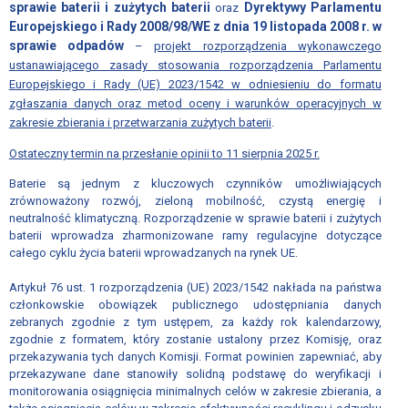
RADY
sprawie baterii i zużytych baterii
Dyrektywy Parlamentu
oraz
ZWIĄZKU;
Europejskiego i Rady 2008/98/WE z dnia 19 listopada 2008 r. w
REGULAMIN
sprawie odpadów
–
projekt rozporządzenia wykonawczego
ZGROMADZENIA
ustanawiającego zasady stosowania rozporządzenia Parlamentu
Europejskiego i Rady (UE) 2023/1542 w odniesieniu do formatu
OGÓLNEGO
zgłaszania danych oraz metod oceny i warunków operacyjnych w
zakresie zbierania i przetwarzania zużytych baterii
Regulamin
.
udziału
Ostateczny termin na przesłanie opinii to 11 sierpnia 2025 r.
w
Baterie są jednym z kluczowych czynników umożliwiających
wydarzeniach
zrównoważony rozwój, zieloną mobilność, czystą energię i
organizowanych
neutralność klimatyczną.
Rozporządzenie w sprawie baterii i zużytych
przez
baterii wprowadza zharmonizowane ramy regulacyjne dotyczące
całego cyklu życia baterii wprowadzanych na rynek UE.
Związek
Pracodawców
Artykuł 76 ust. 1 rozporządzenia (UE) 2023/1542 nakłada na państwa
Polska
członkowskie obowiązek publicznego udostępniania danych
Miedź
zebranych zgodnie z tym ustępem, za każdy rok kalendarzowy,
zgodnie z formatem, który zostanie ustalony przez Komisję, oraz
Wydarzenia
przekazywania tych danych Komisji.
Format powinien zapewniać, aby
przekazywane dane stanowiły solidną podstawę do weryfikacji i
monitorowania osiągnięcia minimalnych celów w zakresie zbierania, a
WŁADZE