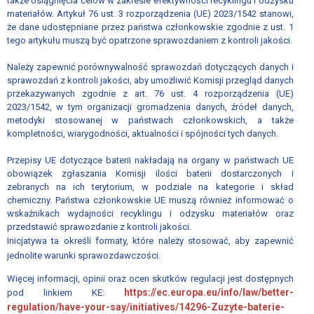
także osiągnięcia celów w zakresie efektywności recyklingu i odzysku
ZWIĄZKU
materiałów. A
rtykuł 76 ust. 3 rozporządzenia (UE) 2023/1542 stanowi,
że dane udostępniane przez państwa członkowskie zgodnie z ust. 1
ZARZĄD
tego artykułu muszą być opatrzone sprawozdaniem z kontroli jakości.
ZWIĄZKU
Należy zapewnić porównywalność sprawozdań dotyczących danych i
RADA
sprawozdań z kontroli jakości, aby umożliwić Komisji przegląd danych
przekazywanych zgodnie z art. 76 ust. 4 rozporządzenia (UE)
ZWIĄZKU
2023/1542, w tym organizacji gromadzenia danych, źródeł danych,
metodyki stosowanej w państwach członkowskich, a także
CZŁONKOWIE
kompletności, wiarygodności, aktualności i spójności tych danych.
ZWIĄZKU
Przepisy UE dotyczące baterii nakładają na organy w państwach UE
LISTA
obowiązek zgłaszania Komisji ilości baterii dostarczonych i
FIRM
zebranych na ich terytorium, w podziale na kategorie i skład
chemiczny. Państwa członkowskie UE muszą również informować o
CZŁONKOWSKICH
wskaźnikach wydajności recyklingu i odzysku materiałów oraz
przedstawić sprawozdanie z kontroli jakości.
JAK
Inicjatywa ta określi formaty, które należy stosować, aby zapewnić
WSTĄPIĆ
jednolite warunki sprawozdawczości.
DO
Więcej informacji, opinii oraz ocen skutków regulacji jest dostępnych
ZWIĄZKU
https://ec.europa.eu/info/law/better-
pod linkiem KE:
regulation/have-your-say/initiatives/14296-Zuzyte-baterie-
DOKUMENTY