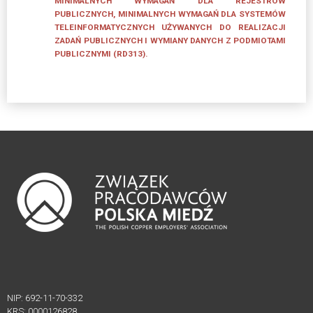
MINIMALNYCH WYMAGAŃ DLA REJESTRÓW
Edycji
PUBLICZNYCH, MINIMALNYCH WYMAGAŃ DLA SYSTEMÓW
TELEINFORMATYCZNYCH UŻYWANYCH DO REALIZACJI
Działalność
ZADAŃ PUBLICZNYCH I WYMIANY DANYCH Z PODMIOTAMI
PUBLICZNYMI (RD313).
DZIAŁALNOŚĆ
Akademia
Rozwoju
Przemysłu
4.0
Wydarzenia
–
Akademia
Rozwoju
Przemysłu
4.0
LEGISLACJA
NIP: 692-11-70-332
KRS: 0000126828