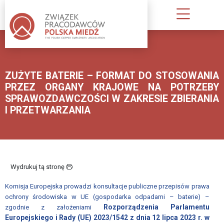
O
NAS
ZUŻYTE BATERIE – FORMAT DO STOSOWANIA
KIM
PRZEZ ORGANY KRAJOWE NA POTRZEBY
JESTEŚMY
SPRAWOZDAWCZOŚCI W ZAKRESIE ZBIERANIA
I PRZETWARZANIA
INFORMACJA
O
ZWIĄZKU
PUBLIKACJE
Wydrukuj tą stronę
ZWIĄZKU
PRACODAWCÓW
Komisja Europejska prowadzi
konsultacje publiczne przepisów prawa
ochrony środowiska w UE (gospodarka odpadami – baterie) –
STATUT;
Rozporządzenia Parlamentu
zgodnie z założeniami
REGULAMIN
Europejskiego i Rady (UE) 2023/1542 z dnia 12 lipca 2023 r. w