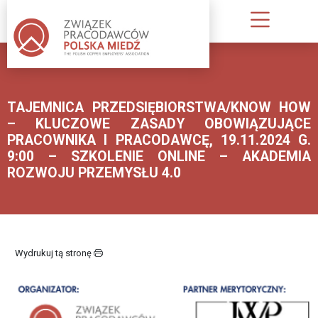
O
NAS
TAJEMNICA PRZEDSIĘBIORSTWA/KNOW HOW
KIM
– KLUCZOWE ZASADY OBOWIĄZUJĄCE
JESTEŚMY
PRACOWNIKA I PRACODAWCĘ, 19.11.2024 G.
9:00 – SZKOLENIE ONLINE – AKADEMIA
INFORMACJA
ROZWOJU PRZEMYSŁU 4.0
O
ZWIĄZKU
PUBLIKACJE
ZWIĄZKU
Wydrukuj tą stronę
PRACODAWCÓW
STATUT;
REGULAMIN