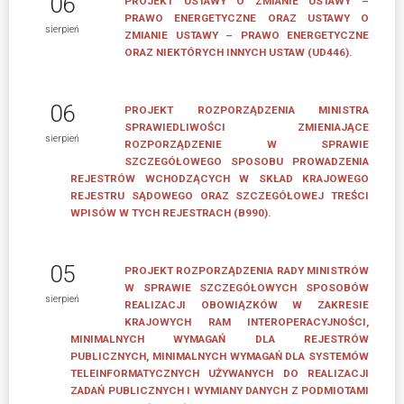
06
PROJEKT USTAWY O ZMIANIE USTAWY –
PRAWO ENERGETYCZNE ORAZ USTAWY O
sierpień
ZMIANIE USTAWY – PRAWO ENERGETYCZNE
ORAZ NIEKTÓRYCH INNYCH USTAW (UD446).
06
PROJEKT ROZPORZĄDZENIA MINISTRA
SPRAWIEDLIWOŚCI ZMIENIAJĄCE
sierpień
ROZPORZĄDZENIE W SPRAWIE
SZCZEGÓŁOWEGO SPOSOBU PROWADZENIA
REJESTRÓW WCHODZĄCYCH W SKŁAD KRAJOWEGO
REJESTRU SĄDOWEGO ORAZ SZCZEGÓŁOWEJ TREŚCI
WPISÓW W TYCH REJESTRACH (B990).
05
PROJEKT ROZPORZĄDZENIA RADY MINISTRÓW
W SPRAWIE SZCZEGÓŁOWYCH SPOSOBÓW
sierpień
REALIZACJI OBOWIĄZKÓW W ZAKRESIE
KRAJOWYCH RAM INTEROPERACYJNOŚCI,
MINIMALNYCH WYMAGAŃ DLA REJESTRÓW
PUBLICZNYCH, MINIMALNYCH WYMAGAŃ DLA SYSTEMÓW
TELEINFORMATYCZNYCH UŻYWANYCH DO REALIZACJI
ZADAŃ PUBLICZNYCH I WYMIANY DANYCH Z PODMIOTAMI