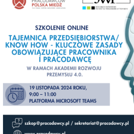
RADY
ZWIĄZKU;
REGULAMIN
ZGROMADZENIA
OGÓLNEGO
Regulamin
udziału
w
wydarzeniach
organizowanych
przez
Związek
Pracodawców
Polska
Miedź
Wydarzenia
WŁADZE