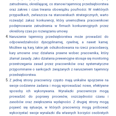
zatrudnieniu, określającej, co stanowi tajemnicę przedsiębiorstwa
oraz zakres i czas trwania obowiązku poufności. W niektórych
LEGISLACJA
przypadkach, zwłaszcza na stanowiskach strategicznych, warto
rozważyć zakaz konkurencji, który uniemożliwia pracownikowi
STANOWISKA
podejmowanie zatrudnienia w firmach konkurencyjnych przez
I
określony czas po rozwiązaniu umowy.
OPINIE
Naruszenie tajemnicy przedsiębiorstwa może prowadzić do
ZWIĄZKU
odpowiedzialności dyscyplinarnej, cywilnej, a nawet karnej.
ORAZ
Możliwe są kary, takie jak odszkodowania na rzecz pracodawcy,
PRACODAWCÓW
kary umowne oraz działania prawne wobec pracownika, który
RP
złamał zasady. Jako działania prewencyjne stosuje się monitoring
przestrzegania zasad przez pracowników oraz systematyczne
Proces
przypominanie o sankcjach związanych z naruszeniem tajemnicy
legislacyjny
przedsiębiorstwa.
Z jednej strony pracownicy często mają unikalne spojrzenie na
KONSULTACJE
swoje codzienne zadania i mogą wprowadzać nowe, efektywne
SPOŁECZNE
sposoby ich wykonywania. Wynalazki pracownicze mogą
prowadzić do poprawy procesów, oszczędności czasu i
archiwum
zasobów oraz zwiększenia wydajności. Z drugiej strony mogą
pojawić się sytuacje, w których pracownicy mogą próbować
KONSULTACJE
wykorzystać swoje wynalazki dla własnych korzyści osobistych
SPOŁECZNE