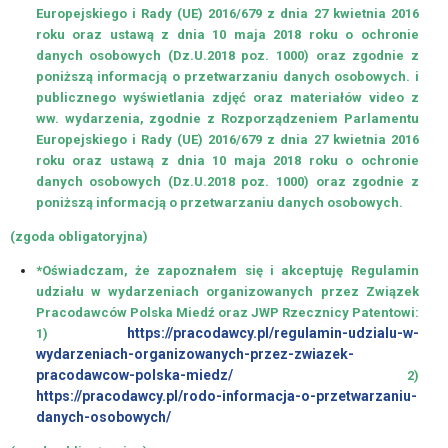
Wydarzenia
Europejskiego i Rady (UE) 2016/679 z dnia 27 kwietnia 2016
Projekt
roku oraz ustawą z dnia 10 maja 2018 roku o ochronie
FEDS
danych osobowych (Dz.U.2018 poz. 1000) oraz zgodnie z
poniższą informacją o przetwarzaniu danych osobowych. i
REGULAMIN
publicznego wyświetlania zdjęć oraz materiałów video z
ww. wydarzenia, zgodnie z Rozporządzeniem Parlamentu
UCZESTNICTWA
Europejskiego i Rady (UE) 2016/679 z dnia 27 kwietnia 2016
W
roku oraz ustawą z dnia 10 maja 2018 roku o ochronie
PROJEKCIE
danych osobowych (Dz.U.2018 poz. 1000) oraz zgodnie z
poniższą informacją o przetwarzaniu danych osobowych.
Formularz
Rekrutacyjny
(zgoda obligatoryjna)
*Oświadczam, że zapoznałem się i akceptuję Regulamin
Klauzula
udziału w wydarzeniach organizowanych przez Związek
Informacyjna
Pracodawców Polska Miedź oraz JWP Rzecznicy Patentowi:
https://pracodawcy.pl/regulamin-udzialu-w-
1)
wydarzeniach-organizowanych-przez-zwiazek-
pracodawcow-polska-miedz/
2)
https://pracodawcy.pl/rodo-informacja-o-przetwarzaniu-
danych-osobowych/