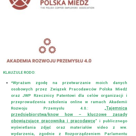
SEMINARIA
WSPÓŁPRACA
MIĘDZYNARODOWA
WSPÓŁPRACA
Z
ORGANIZACJAMI
PRACODAWCÓW
GALERIA
KLAUZULE RODO:
MEDIA
*Wyrażam zgodę na przetwarzanie moich danych
O
osobowych przez Związek Pracodawców Polska Miedź
NAS
oraz JWP Rzecznicy Patentowi dla celów organizacji i
przeprowadzenia szkolenia online w ramach Akademii
KONTAKT
Tajemnica
Rozwoju Przemysłu 4.0.: „
przedsiębiorstwa/know how – kluczowe zasady
Projekt
obowiązujące pracownika i pracodawcę
” i publicznego
UE
wyświetlania zdjęć oraz materiałów video z ww.
wydarzenia, zgodnie z Rozporządzeniem Parlamentu