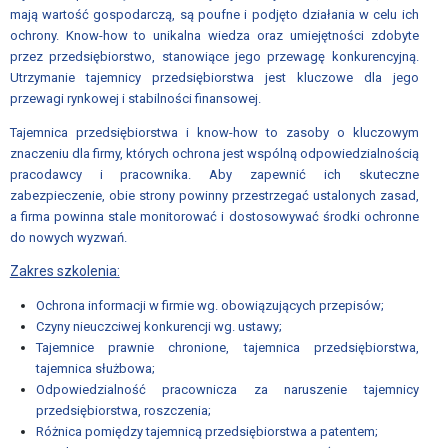
ZGŁOSZENIOWE
mają wartość gospodarczą, są poufne i podjęto działania w celu ich
ochrony. Know-how to unikalna wiedza oraz umiejętności zdobyte
Formularz
przez przedsiębiorstwo, stanowiące jego przewagę konkurencyjną.
zgłoszeniowy
Utrzymanie tajemnicy przedsiębiorstwa jest kluczowe dla jego
dla
przewagi rynkowej i stabilności finansowej.
Mentora
Tajemnica przedsiębiorstwa i know-how to zasoby o kluczowym
znaczeniu dla firmy, których ochrona jest wspólną odpowiedzialnością
Formularz
pracodawcy i pracownika. Aby zapewnić ich skuteczne
zgłoszeniowy
zabezpieczenie, obie strony powinny przestrzegać ustalonych zasad,
dla
a firma powinna stale monitorować i dostosowywać środki ochronne
Mentee
do nowych wyzwań.
Zakres szkolenia:
MENTORZY
Ochrona informacji w firmie wg. obowiązujących przepisów;
Mentorzy
Czyny nieuczciwej konkurencji wg. ustawy;
Związku
Tajemnice prawnie chronione, tajemnica przedsiębiorstwa,
Pracodawców
tajemnica służbowa;
Polska
Odpowiedzialność pracownicza za naruszenie tajemnicy
Miedź
przedsiębiorstwa, roszczenia;
VIII
Różnica pomiędzy tajemnicą przedsiębiorstwa a patentem;