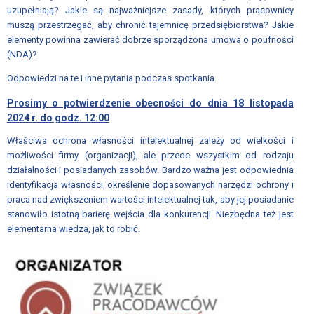
uzupełniają? Jakie są najważniejsze zasady, których pracownicy
WOJEWÓDZKA
muszą przestrzegać, aby chronić tajemnicę przedsiębiorstwa? Jakie
KOMISJA
elementy powinna zawierać dobrze sporządzona umowa o poufności
DIALOGU
(NDA)?
SPOŁECZNEGO
Odpowiedzi na te i inne pytania podczas spotkania.
we
Wrocławiu
Prosimy o potwierdzenie obecności do dnia 18 listopada
2024 r. do godz. 12:00
DIALOG
Właściwa ochrona własności intelektualnej zależy od wielkości i
AUTONOMICZNY
możliwości firmy (organizacji), ale przede wszystkim od rodzaju
działalności i posiadanych zasobów. Bardzo ważna jest odpowiednia
RADA
identyfikacja własności, określenie dopasowanych narzędzi ochrony i
OCHRONY
praca nad zwiększeniem wartości intelektualnej tak, aby jej posiadanie
PRACY
stanowiło istotną barierę wejścia dla konkurencji. Niezbędna też jest
przy
elementarna wiedza, jak to robić.
SEJMIE
RP
SZKOLENIA
I