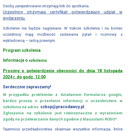
APLIKACYJNE
Osoby zarejestrowane otrzymają link do spotkania.
Uczestnicy otrzymają certyfikat potwierdzający udział w
UCHWAŁA
wydarzeniu.
O
Szkolenie nie będzie nagrywane. W trakcie szkolenia i na koniec
SKŁADKACH
uczestnicy mają możliwość zadawania pytań i rozmowy z
wykładowcą – radcą prawnym.
PRACOWNICY
BIURA
Program szkolenia
ZWIĄZKU
Informacje o
szkoleniu
PRACODAWCÓW
POLSKA
Prosimy o potwierdzenie obecności do dnia 18 listopada
2024 r. do godz. 12:00
MIEDŹ
Serdecznie zapraszamy!
AKTUALNOŚCI
W przypadku problemów z działaniem formularza google,
PROGRAM
bardzo proszę o przesłanie informacji o uczestnictwie w
szkop@pracodawcy.pl
szkoleniu na adres:
.
MENTORINGOWY
Zgłoszenie na szkolenie jest równoznaczne z wyrażeniem
zgody na przetwarzanie danych zgodnie z klauzulami RODO*.
FORMULARZE
Tajemnica przedsiębiorstwa obejmuje wszystkie informacje, które