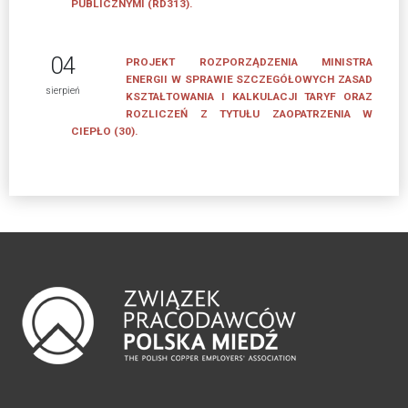
PUBLICZNYMI (RD313).
04
PROJEKT ROZPORZĄDZENIA MINISTRA
ENERGII W SPRAWIE SZCZEGÓŁOWYCH ZASAD
sierpień
KSZTAŁTOWANIA I KALKULACJI TARYF ORAZ
ROZLICZEŃ Z TYTUŁU ZAOPATRZENIA W
CIEPŁO (30).