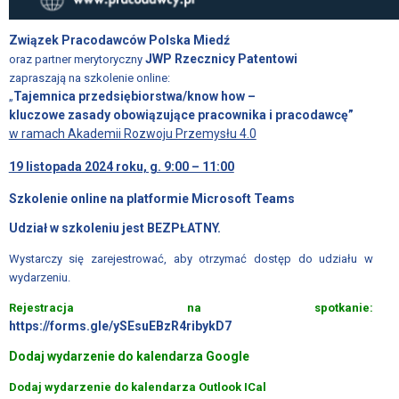
ZWIĄZKU
Związek Pracodawców Polska Miedź
ZARZĄD
JWP Rzecznicy Patentowi
oraz partner merytoryczny
ZWIĄZKU
zapraszają na szkolenie online:
Tajemnica przedsiębiorstwa/know how –
„
RADA
kluczowe zasady obowiązujące pracownika i pracodawcę”
ZWIĄZKU
w ramach Akademii Rozwoju Przemysłu 4.0
CZŁONKOWIE
19 listopada 2024 roku, g. 9:00 – 11:00
ZWIĄZKU
Szkolenie online na platformie Microsoft Teams
LISTA
Udział w szkoleniu jest BEZPŁATNY
.
FIRM
CZŁONKOWSKICH
Wystarczy się zarejestrować, aby otrzymać dostęp do udziału w
wydarzeniu.
JAK
Rejestracja na spotkanie:
WSTĄPIĆ
https://forms.gle/ySEsuEBzR4ribykD7
DO
ZWIĄZKU
Dodaj wydarzenie do kalendarza Google
Dodaj wydarzenie do kalendarza Outlook ICal
DOKUMENTY