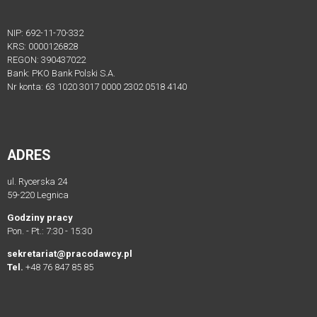
NIP: 692-11-70-332
KRS: 0000126828
REGON: 390437022
Bank: PKO Bank Polski S.A.
Nr konta: 63 1020 3017 0000 2302 0518 4140
ADRES
ul. Rycerska 24
59-220 Legnica
Godziny pracy
Pon. - Pt.: 7:30 - 15:30
sekretariat@pracodawcy.pl
Tel.
+48 76 847 85 85