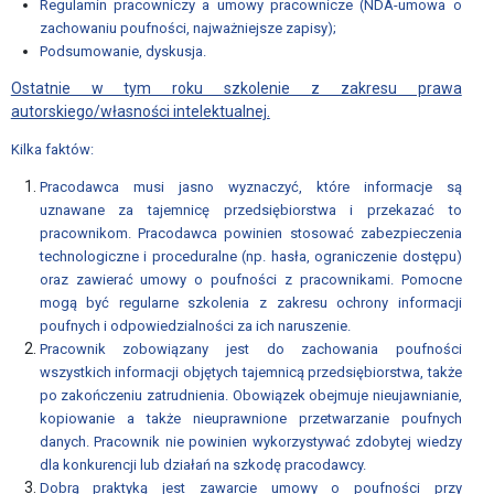
Regulamin pracowniczy a umowy pracownicze (NDA-umowa o
Edycji
zachowaniu poufności, najważniejsze zapisy);
Podsumowanie, dyskusja.
Działalność
Ostatnie w tym roku szkolenie z zakresu prawa
autorskiego/własności intelektualnej.
DZIAŁALNOŚĆ
Kilka faktów:
Akademia
Pracodawca musi jasno wyznaczyć, które informacje są
Rozwoju
uznawane za tajemnicę przedsiębiorstwa i przekazać to
Przemysłu
pracownikom. Pracodawca powinien stosować zabezpieczenia
4.0
technologiczne i proceduralne (np. hasła, ograniczenie dostępu)
oraz zawierać umowy o poufności z pracownikami. Pomocne
Wydarzenia
mogą być regularne szkolenia z zakresu ochrony informacji
–
poufnych i odpowiedzialności za ich naruszenie.
Akademia
Pracownik zobowiązany jest do zachowania poufności
Rozwoju
wszystkich informacji objętych tajemnicą przedsiębiorstwa, także
po zakończeniu zatrudnienia. Obowiązek obejmuje nieujawnianie,
Przemysłu
kopiowanie a także nieuprawnione przetwarzanie poufnych
4.0
danych. Pracownik nie powinien wykorzystywać zdobytej wiedzy
dla konkurencji lub działań na szkodę pracodawcy.
LEGISLACJA
Dobrą praktyką jest zawarcie umowy o poufności przy