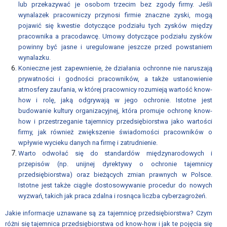
lub przekazywać je osobom trzecim bez zgody firmy. Jeśli
wynalazek pracowniczy przynosi firmie znaczne zyski, mogą
Monitoring
pojawić się kwestie dotyczące podziału tych zysków między
legislacji
pracownika a pracodawcę. Umowy dotyczące podziału zysków
powinny być jasne i uregulowane jeszcze przed powstaniem
Monitoring
wynalazku.
Legislacji
Konieczne jest zapewnienie, że działania ochronne nie naruszają
Unii
prywatności i godności pracowników, a także ustanowienie
Europejskiej
atmosfery zaufania, w której pracownicy rozumieją wartość know-
how i rolę, jaką odgrywają w jego ochronie. Istotne jest
Monitoring
budowanie kultury organizacyjnej, która promuje ochronę know-
Legislacji
how i przestrzeganie tajemnicy przedsiębiorstwa jako wartości
Krajowej
firmy, jak również zwiększenie świadomości pracowników o
wpływie wycieku danych na firmę i zatrudnienie.
Dialog
Warto odwołać się do standardów międzynarodowych i
społeczny
przepisów (np. unijnej dyrektywy o ochronie tajemnicy
przedsiębiorstwa) oraz bieżących zmian prawnych w Polsce.
Istotne jest także ciągłe dostosowywanie procedur do nowych
RADA
wyzwań, takich jak praca zdalna i rosnąca liczba cyberzagrożeń.
DIALOGU
Jakie informacje uznawane są za tajemnicę przedsiębiorstwa? Czym
SPOŁECZNEGO
różni się tajemnica przedsiębiorstwa od know-how i jak te pojęcia się