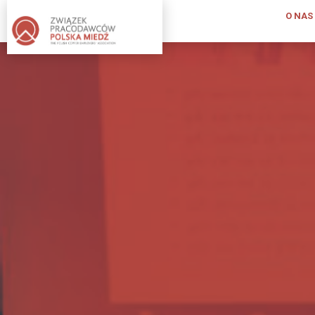
O NAS
O
NAS
KIM
JESTEŚMY
INFORMACJA
O
ZWIĄZKU
PUBLIKACJE
ZWIĄZKU
PRACODAWCÓW
STATUT;
REGULAMIN