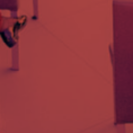
LEGISLACJA
STANOWISKA
I
OPINIE
ZWIĄZKU
ORAZ
PRACODAWCÓW
RP
Proces
legislacyjny
KONSULTACJE
SPOŁECZNE
archiwum
KONSULTACJE
SPOŁECZNE