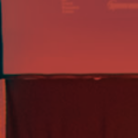
RADY
ZWIĄZKU;
REGULAMIN
ZGROMADZENIA
OGÓLNEGO
Regulamin
udziału
w
wydarzeniach
organizowanych
przez
Związek
Pracodawców
Polska
Miedź
Wydarzenia
WŁADZE