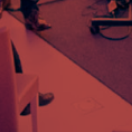
Edycji
Działalność
DZIAŁALNOŚĆ
Akademia
Rozwoju
Przemysłu
4.0
Wydarzenia
–
Akademia
Rozwoju
Przemysłu
4.0
LEGISLACJA