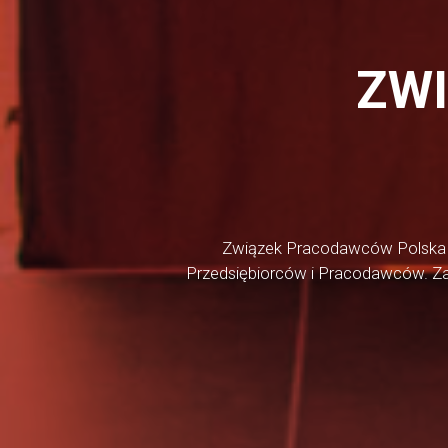
ZWIĄZKU
ZARZĄD
ZW
ZWIĄZKU
RADA
ZWIĄZKU
CZŁONKOWIE
ZWIĄZKU
LISTA
Związek Pracodawców Polska Mi
FIRM
Przedsiębiorców i Pracodawców. Za
CZŁONKOWSKICH
JAK
WSTĄPIĆ
DO
ZWIĄZKU
DOKUMENTY