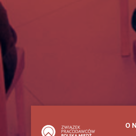
Monitoring
legislacji
Monitoring
Legislacji
Unii
Europejskiej
Monitoring
Legislacji
Krajowej
Dialog
społeczny
RADA
DIALOGU
O 
SPOŁECZNEGO