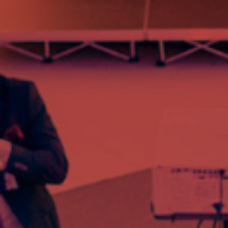
APLIKACYJNE
UCHWAŁA
O
SKŁADKACH
PRACOWNICY
BIURA
ZWIĄZKU
PRACODAWCÓW
POLSKA
MIEDŹ
AKTUALNOŚCI
PROGRAM
MENTORINGOWY
FORMULARZE