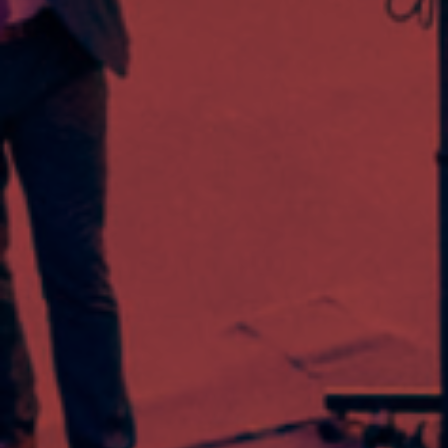
ZGŁOSZENIOWE
Formularz
zgłoszeniowy
dla
Mentora
Formularz
zgłoszeniowy
dla
Mentee
MENTORZY
Mentorzy
Związku
Pracodawców
Polska
Miedź
VIII